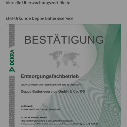
Aktuelle Überwachungszertifikate
Lorem ipsum dolor sit amet:
EFB-Urkunde Deppe Batterieservice
24h
/ 365days
We offer support for our customers
Mon - Fri 8:00am - 5:00pm
(GMT +1)
Get in touch
Cybersteel Inc.
376-293 City Road, Suite 600
San Francisco, CA 94102
Have any questions?
+44 1234 567 890