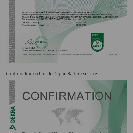
Drop us a line
info@yourdomain.com
About us
Lorem ipsum dolor sit amet, consectetuer adipiscing elit.
Aenean commodo ligula eget dolor. Aenean massa. Cum
sociis natoque penatibus et magnis dis parturient
Confirmationcertificate Deppe Batterieservice
montes, nascetur ridiculus mus. Donec quam felis,
ultricies nec.