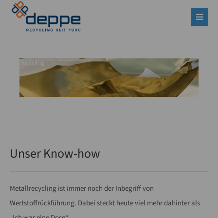
Login
Benutzername
Recycling
Metallrecycling ist immer noch der Inbegriff von Wertstoffrückführung.
Passwort
Unser Know-how
Anmelden
Register
|
Lost your password?
Metallrecycling ist immer noch der Inbegriff von
Support
Wertstoffrückführung. Dabei steckt heute viel mehr dahinter als
„Ich war eine Dose“.