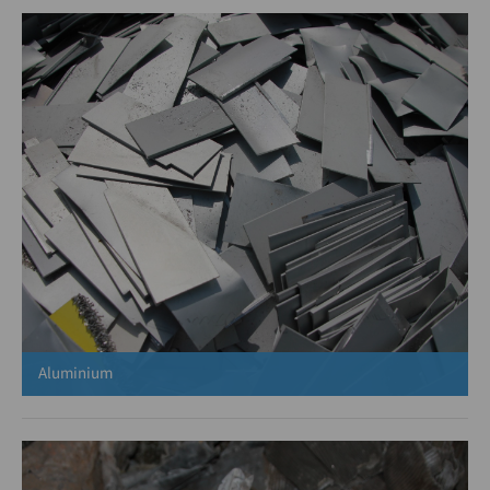
Drop us a line
info@yourdomain.com
About us
Lorem ipsum dolor sit amet, consectetuer adipiscing elit.
Aenean commodo ligula eget dolor. Aenean massa. Cum
sociis natoque penatibus et magnis dis parturient
montes, nascetur ridiculus mus. Donec quam felis,
ultricies nec.
Aluminium