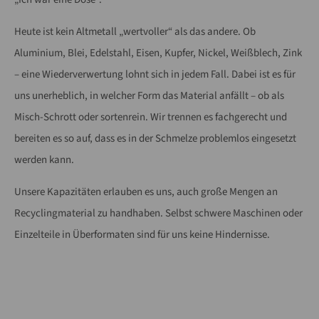
Lorem ipsum dolor sit amet:
Heute ist kein Altmetall „wertvoller“ als das andere. Ob
Aluminium, Blei, Edelstahl, Eisen, Kupfer, Nickel, Weißblech, Zink
24h
/ 365days
– eine Wiederverwertung lohnt sich in jedem Fall. Dabei ist es für
uns unerheblich, in welcher Form das Material anfällt – ob als
Misch-Schrott oder sortenrein. Wir trennen es fachgerecht und
We offer support for our customers
bereiten es so auf, dass es in der Schmelze problemlos eingesetzt
Mon - Fri 8:00am - 5:00pm
(GMT +1)
werden kann.
Get in touch
Unsere Kapazitäten erlauben es uns, auch große Mengen an
Cybersteel Inc.
Recyclingmaterial zu handhaben. Selbst schwere Maschinen oder
376-293 City Road, Suite 600
Einzelteile in Überformaten sind für uns keine Hindernisse.
San Francisco, CA 94102
Have any questions?
+44 1234 567 890